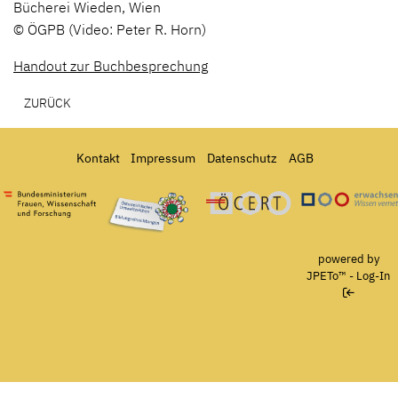
Bücherei Wieden, Wien
© ÖGPB (Video: Peter R. Horn)
Handout zur Buchbesprechung
ZURÜCK
Kontakt
Impressum
Datenschutz
AGB
Bundesministerium für Frauen, Wissenschaft und Forschung
Österreichisches Umweltzeichen für Bildungseinrichtun
Ö-Cert
powered by
JPETo™
-
Log-In