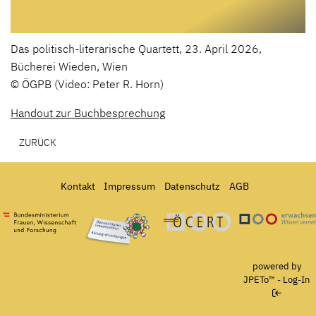
Das politisch-literarische Quartett, 23. April 2026,
Bücherei Wieden, Wien
© ÖGPB (Video: Peter R. Horn)
Handout zur Buchbesprechung
ZURÜCK
Kontakt
Impressum
Datenschutz
AGB
Bundesministerium für Frauen, Wissenschaft und Forschung
Österreichisches Umweltzeichen für Bildungseinrichtun
Ö-Cert
powered by
JPETo™
-
Log-In