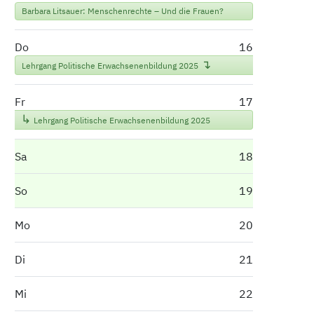
Barbara Litsauer: Menschenrechte – Und die Frauen?
Do
16
Lehrgang Politische Erwachsenenbildung 2025
Fr
17
Lehrgang Politische Erwachsenenbildung 2025
Sa
18
So
19
Mo
20
Di
21
Mi
22