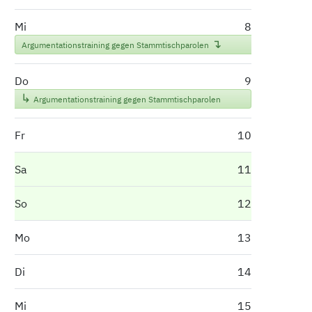
Mi
8
Argumentationstraining gegen Stammtischparolen
Do
9
Argumentationstraining gegen Stammtischparolen
Fr
10
Sa
11
So
12
Mo
13
Di
14
Mi
15