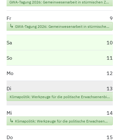
GWA-Tagung 2026: Gemeinwesenarbeit in stürmischen Zeiten. Welche Konfliktfähigkeit brauchen wir für Frieden?
Fr
9
GWA-Tagung 2026: Gemeinwesenarbeit in stürmischen Zeiten. Welche Konfliktfähigkeit brauchen wir für Frieden?
Sa
10
So
11
Mo
12
Di
13
Klimapolitik: Werkzeuge für die politische Erwachsenenbildung
Mi
14
Klimapolitik: Werkzeuge für die politische Erwachsenenbildung
Do
15