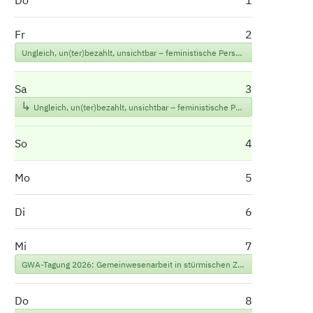
Do
1
Fr
2
Ungleich, un(ter)bezahlt, unsichtbar – feministische Perspektiven auf Arbeit
Sa
3
Ungleich, un(ter)bezahlt, unsichtbar – feministische Perspektiven auf Arbeit
So
4
Mo
5
Di
6
Mi
7
GWA-Tagung 2026: Gemeinwesenarbeit in stürmischen Zeiten. Welche Konfliktfähigkeit brauchen wir für Frieden?
Do
8