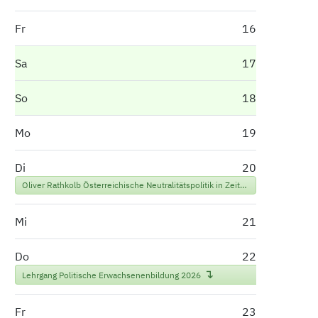
Fr
16
Sa
17
So
18
Mo
19
Di
20
Oliver Rathkolb Österreichische Neutralitätspolitik in Zeiten globaler Machtpolitik
Mi
21
Do
22
Lehrgang Politische Erwachsenenbildung 2026
Fr
23